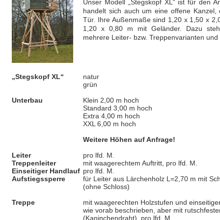
Unser Modell „Stegskopf XL“ ist für den A
handelt sich auch um eine offene Kanzel, 
Tür. Ihre Außenmaße sind 1,20 x 1,50 x 2,
1,20 x 0,80 m mit Geländer. Dazu steh
mehrere Leiter- bzw. Treppenvarianten und
„Stegskopf XL“
natur
grün
Unterbau
Klein 2,00 m hoch
Standard 3,00 m hoch
Extra 4,00 m hoch
XXL 6,00 m hoch
Weitere Höhen auf Anfrage!
Leiter
pro lfd. M.
Treppenleiter
mit waagerechtem Auftritt, pro lfd. M.
Einseitiger Handlauf
pro lfd. M.
Aufstiegssperre
für Leiter aus Lärchenholz L=2,70 m mit Sc
(ohne Schloss)
Treppe
mit waagerechten Holzstufen und einseitigem
wie vorab beschrieben, aber mit rutschfeste
(Kaninchendraht), pro lfd. M.