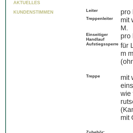
AKTUELLES
Leiter
pro 
KUNDENSTIMMEN
Treppenleiter
mit 
M.
Einseitiger
pro 
Handlauf
Aufstiegssperre
für
m m
(oh
Treppe
mit
eins
wie
rut
(Kan
mit 
Zubehör: