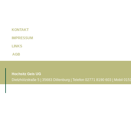
KONTAKT
IMPRESSUM
LINKS
AGB
Hochsitz Geis UG
Dietzhölzstraße 5 | 35683 Dillenburg | Telefon 02771 8190 603 | Mobil 01
info[at]hochsitzgeis.de | www.hochsitzgeis.de