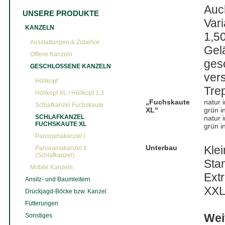
Auc
UNSERE PRODUKTE
Var
KANZELN
1,5
Ausstattungen & Zubehör
Gel
Offene Kanzeln
ges
GESCHLOSSENE KANZELN
ver
Höllkopf
Tre
Höllkopf XL / Höllkopf 1.3
„Fuchskaute
natur 
Schlafkanzel Fuchskaute
XL“
grün i
SCHLAFKANZEL
natur 
FUCHSKAUTE XL
grün i
Panoramakanzel I
Unterbau
Kle
Panoramakanzel II
(Schlafkanzel)
Sta
Mobile Kanzeln
Ext
Ansitz- und Baumleitern
XXL
Drückjagd-Böcke bzw. Kanzel
Fütterungen
Wei
Sonstiges